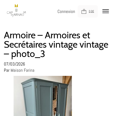
Connexion
0,0
€
NOUVEAUTÉS
Armoire – Armoires et
Secrétaires vintage vintage
MEUBLER
– photo_3
DÉCORER
JOUER
07/03/2026
Par
Maison Farina
DERNIÈRE CHANCE !
À VOTRE SERVICE
À PROPOS