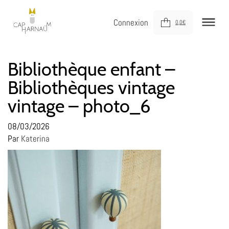
Connexion
0,0
€
NOUVEAUTÉS
Bibliothèque enfant –
Bibliothèques vintage
MEUBLER
vintage – photo_6
DÉCORER
JOUER
08/03/2026
Par
Katerina
DERNIÈRE CHANCE !
À VOTRE SERVICE
À PROPOS