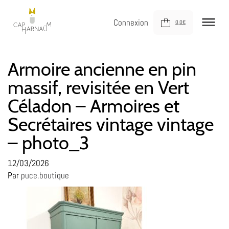
Connexion
0,0
€
NOUVEAUTÉS
Armoire ancienne en pin
massif, revisitée en Vert
MEUBLER
Céladon – Armoires et
DÉCORER
Secrétaires vintage vintage
JOUER
– photo_3
DERNIÈRE CHANCE !
12/03/2026
À VOTRE SERVICE
Par
puce.boutique
À PROPOS