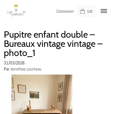
Connexion
0,0
€
NOUVEAUTÉS
Pupitre enfant double –
Bureaux vintage vintage –
MEUBLER
photo_1
DÉCORER
JOUER
31/03/2026
Par
dorothee.courteau
DERNIÈRE CHANCE !
À VOTRE SERVICE
À PROPOS