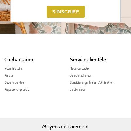
Capharnaüm
Service clientèle
Notre histoire
Nous contacter
Presse
Je suis acheteur
Devenir vendeur
Conditions générales d’utilisation
Proposer un produit
La Livraison
Moyens de paiement