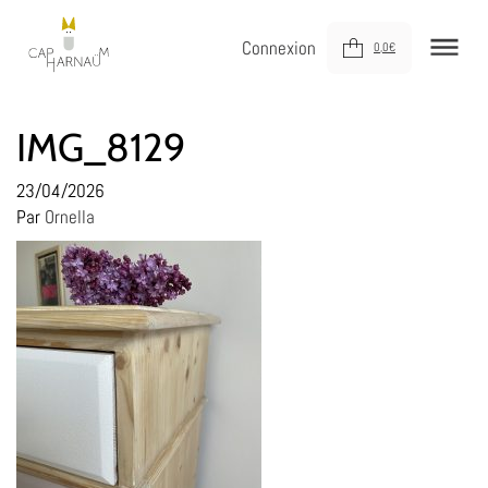
Connexion
0,0
€
NOUVEAUTÉS
IMG_8129
MEUBLER
23/04/2026
Par
Ornella
DÉCORER
JOUER
DERNIÈRE CHANCE !
À VOTRE SERVICE
À PROPOS