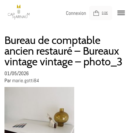
Connexion
0,0
€
NOUVEAUTÉS
Bureau de comptable
ancien restauré – Bureaux
MEUBLER
vintage vintage – photo_3
DÉCORER
JOUER
01/05/2026
Par
marie.gotti84
DERNIÈRE CHANCE !
À VOTRE SERVICE
À PROPOS