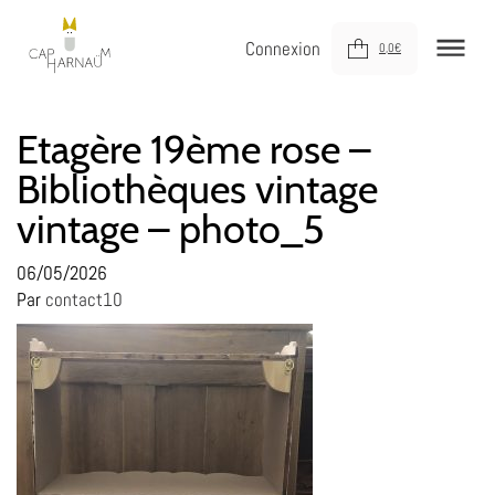
Connexion
0,0
€
NOUVEAUTÉS
Etagère 19ème rose –
Bibliothèques vintage
MEUBLER
vintage – photo_5
DÉCORER
JOUER
06/05/2026
Par
contact10
DERNIÈRE CHANCE !
À VOTRE SERVICE
À PROPOS