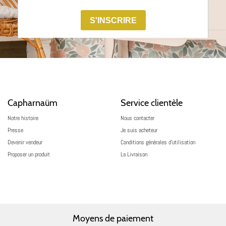
Capharnaüm
Service clientèle
Notre histoire
Nous contacter
Presse
Je suis acheteur
Devenir vendeur
Conditions générales d’utilisation
Proposer un produit
La Livraison
Moyens de paiement