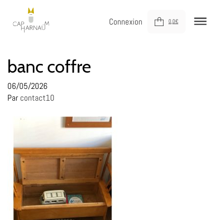
Connexion
0,0
€
NOUVEAUTÉS
banc coffre
MEUBLER
06/05/2026
Par
contact10
DÉCORER
JOUER
DERNIÈRE CHANCE !
À VOTRE SERVICE
À PROPOS