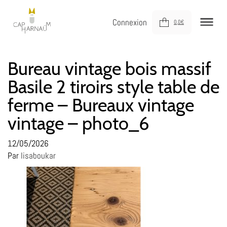
Connexion
0,0
€
NOUVEAUTÉS
Bureau vintage bois massif
Basile 2 tiroirs style table de
MEUBLER
ferme – Bureaux vintage
DÉCORER
vintage – photo_6
JOUER
DERNIÈRE CHANCE !
12/05/2026
Par
lisaboukar
À VOTRE SERVICE
À PROPOS