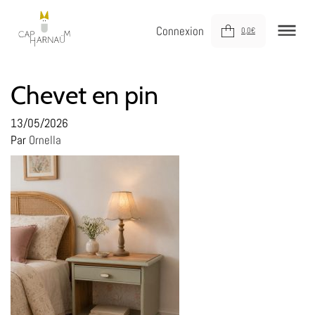
Connexion
0,0
€
NOUVEAUTÉS
Chevet en pin
MEUBLER
13/05/2026
Par
Ornella
DÉCORER
JOUER
DERNIÈRE CHANCE !
À VOTRE SERVICE
À PROPOS