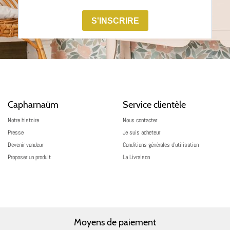
Capharnaüm
Service clientèle
Notre histoire
Nous contacter
Presse
Je suis acheteur
Devenir vendeur
Conditions générales d’utilisation
Proposer un produit
La Livraison
Moyens de paiement