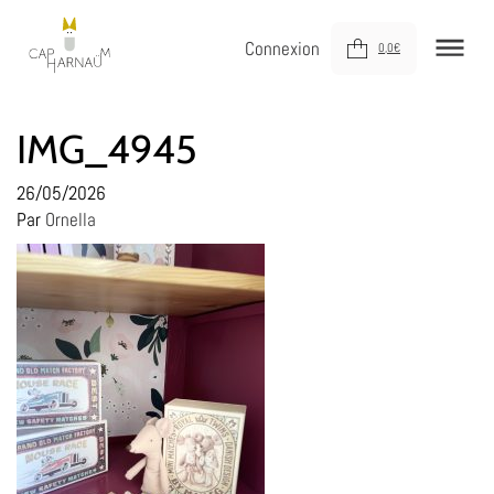
Connexion
0,0
€
NOUVEAUTÉS
IMG_4945
MEUBLER
26/05/2026
Par
Ornella
DÉCORER
JOUER
DERNIÈRE CHANCE !
À VOTRE SERVICE
À PROPOS