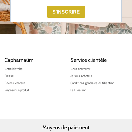
Capharnaüm
Service clientèle
Notre histoire
Nous contacter
Presse
Je suis acheteur
Devenir vendeur
Conditions générales d’utilisation
Proposer un produit
La Livraison
Moyens de paiement