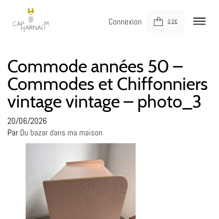
Connexion
0,0
€
NOUVEAUTÉS
Commode années 50 –
Commodes et Chiffonniers
MEUBLER
vintage vintage – photo_3
DÉCORER
JOUER
20/06/2026
Par
Du bazar dans ma maison
DERNIÈRE CHANCE !
À VOTRE SERVICE
À PROPOS