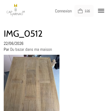
Connexion
0,0
€
NOUVEAUTÉS
IMG_0512
MEUBLER
22/06/2026
Par
Du bazar dans ma maison
DÉCORER
JOUER
DERNIÈRE CHANCE !
À VOTRE SERVICE
À PROPOS