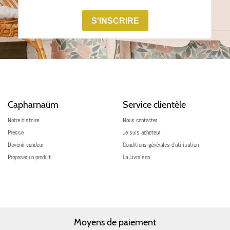
Capharnaüm
Service clientèle
Notre histoire
Nous contacter
Presse
Je suis acheteur
Devenir vendeur
Conditions générales d’utilisation
Proposer un produit
La Livraison
Moyens de paiement