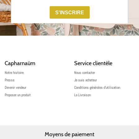
Capharnaüm
Service clientèle
Notre histoire
Nous contacter
Presse
Je suis acheteur
Devenir vendeur
Conditions générales d’utilisation
Proposer un produit
La Livraison
Moyens de paiement