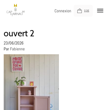
Connexion
0,0
€
NOUVEAUTÉS
ouvert 2
MEUBLER
23/06/2026
Par
Fabienne
DÉCORER
JOUER
DERNIÈRE CHANCE !
À VOTRE SERVICE
À PROPOS