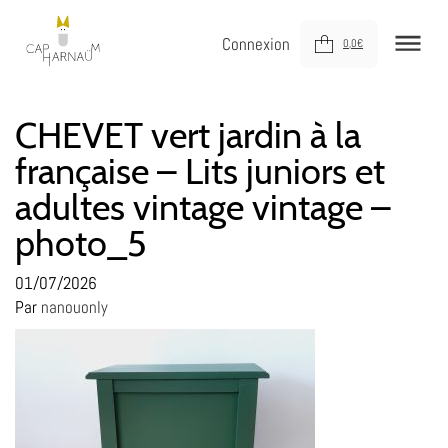
Connexion
0,0
€
NOUVEAUTÉS
CHEVET vert jardin à la
française – Lits juniors et
MEUBLER
adultes vintage vintage –
DÉCORER
photo_5
JOUER
DERNIÈRE CHANCE !
01/07/2026
Par
nanouonly
À VOTRE SERVICE
À PROPOS