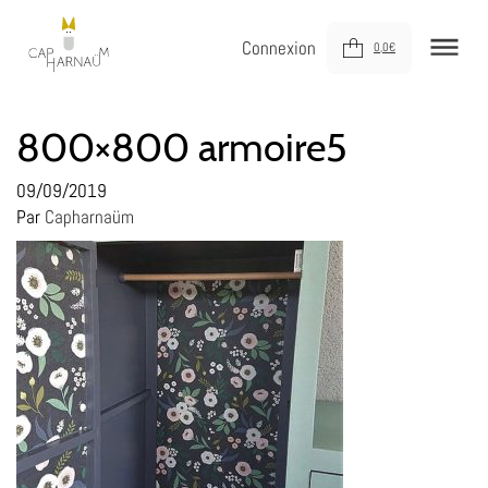
Connexion
0,0
€
NOUVEAUTÉS
800×800 armoire5
MEUBLER
09/09/2019
Par
Capharnaüm
DÉCORER
JOUER
DERNIÈRE CHANCE !
À VOTRE SERVICE
À PROPOS