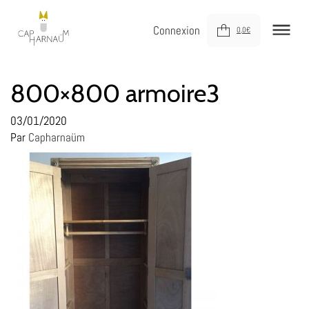
Connexion
0,0
€
NOUVEAUTÉS
800×800 armoire3
MEUBLER
03/01/2020
Par
Capharnaüm
DÉCORER
JOUER
DERNIÈRE CHANCE !
À VOTRE SERVICE
À PROPOS