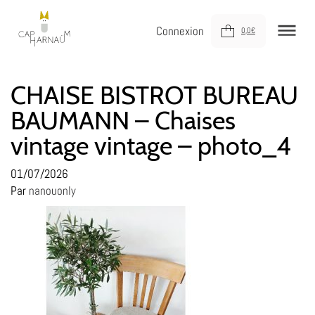
Connexion
0,0
€
NOUVEAUTÉS
CHAISE BISTROT BUREAU
BAUMANN – Chaises
MEUBLER
vintage vintage – photo_4
DÉCORER
JOUER
01/07/2026
Par
nanouonly
DERNIÈRE CHANCE !
À VOTRE SERVICE
À PROPOS