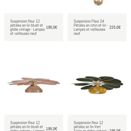
Suspension fleur 12
Suspension Fleur 24
pétales en lin blush et
Pétales en rotin et lin -
195,0
€
225,0
€
globe vintage - Lampes
Lampes et veilleuses
et veilleuses neuf
neuf
Suspension fleur 12
Suspension fleur 12
pétales en lin blush et
pétales en lin Vert
195,0
€
globe vintage - Lampes
Sapin et globe vintage -
195,0
€