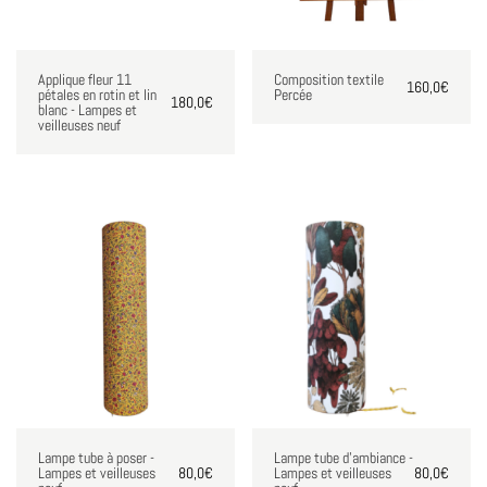
Applique fleur 11
Composition textile
160,0
€
pétales en rotin et lin
Percée
180,0
€
blanc - Lampes et
veilleuses neuf
Lampe tube à poser -
Lampe tube d'ambiance -
Lampes et veilleuses
80,0
€
Lampes et veilleuses
80,0
€