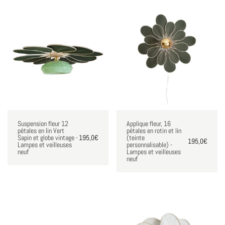
Suspension fleur 12
Applique fleur, 16
pétales en lin Vert
pétales en rotin et lin
Sapin et globe vintage -
195,0
€
(teinte
195,0
€
Lampes et veilleuses
personnalisable) -
neuf
Lampes et veilleuses
neuf