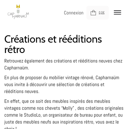
Connexion
0,0
€
NOUVEAUTÉS
Créations et rééditions
rétro
MEUBLER
DÉCORER
Retrouvez également des créations et rééditions neuves chez
Capharnaüm.
JOUER
En plus de proposer du mobilier vintage rénové, Capharnaüm
DERNIÈRE CHANCE !
vous invite à découvrir une sélection de créations et
rééditions neuves.
À VOTRE SERVICE
En effet, que ce soit des meubles inspirés des meubles
À PROPOS
vintages comme nos chevets “Molly” , des créations originales
comme le StudioLo, un organisateur de bureau pour enfant, ou
juste des meubles neufs aux inspirations rétro, vous avez le
choix !