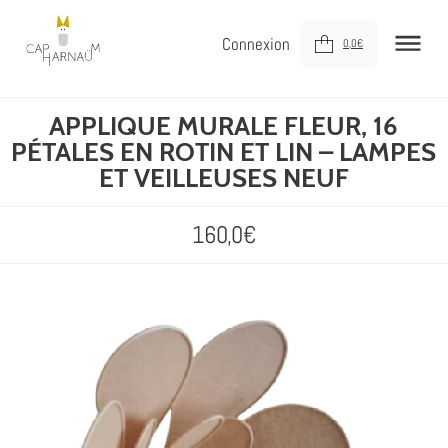
Connexion
0,0
€
APPLIQUE MURALE FLEUR, 16
NOUVEAUTÉS
PÉTALES EN ROTIN ET LIN – LAMPES
MEUBLER
ET VEILLEUSES NEUF
DÉCORER
160,0
€
JOUER
DERNIÈRE CHANCE !
À VOTRE SERVICE
À PROPOS