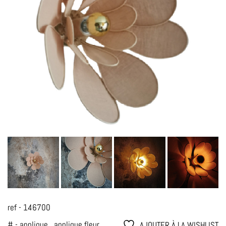
ref - 146700
# -
applique
,
applique fleur
,
AJOUTER À LA WISHLIST