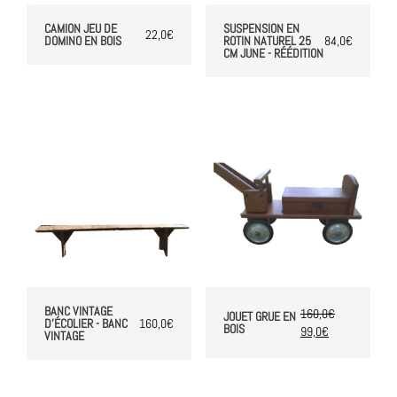
CAMION JEU DE
SUSPENSION EN
22,0
€
DOMINO EN BOIS
ROTIN NATUREL 25
84,0
€
CM JUNE - RÉÉDITION
BANC VINTAGE
160,0
€
JOUET GRUE EN
D'ÉCOLIER - BANC
160,0
€
BOIS
99,0
€
VINTAGE