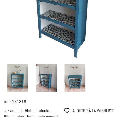
ref - 131316
# -
ancien
,
Bbibus relooké
,
AJOUTER À LA WISHLIST
Bibus
,
bleu
,
bois
,
bois massif