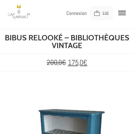
Connexion
0,0
€
BIBUS RELOOKÉ – BIBLIOTHÈQUES
NOUVEAUTÉS
VINTAGE
MEUBLER
DÉCORER
200,0
€
175,0
€
JOUER
DERNIÈRE CHANCE !
À VOTRE SERVICE
À PROPOS