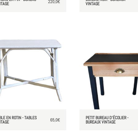
220,0
€
NTAGE
VINTAGE
BLE EN ROTIN - TABLES
PETIT BUREAU D'ÉCOLIER -
65,0
€
NTAGE
BUREAUX VINTAGE