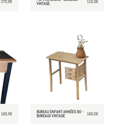
270,0
€
115,0
€
VINTAGE
BUREAU ENFANT ANNÉES 60 -
160,0
€
160,0
€
BUREAUX VINTAGE