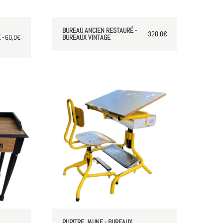
BUREAU ANCIEN RESTAURÉ -
320,0
€
 -
60,0
€
BUREAUX VINTAGE
PUPITRE JAUNE - BUREAUX