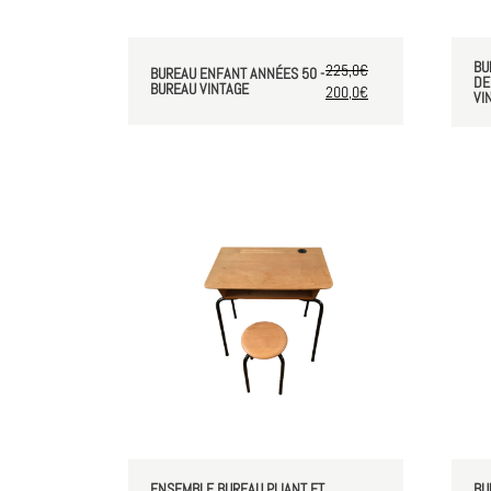
BU
225,0
€
BUREAU ENFANT ANNÉES 50 -
DE
BUREAU VINTAGE
200,0
€
VI
ENSEMBLE BUREAU PLIANT ET
BU