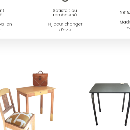
nt
Satisfait ou
100%
ié
remboursé
Made
al, en
14j pour changer
av
x
d’avis