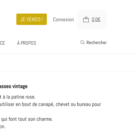
JE VENDS !
Connexion
0,0
€
Rechercher
ICE
À PROPOS
basses vintage
t à la patine rose.
’utiliser en bout de canapé, chevet ou bureau pour
qui font tout son charme.
on.