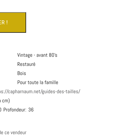
R !
Vintage - avant 80’s
Restauré
Bois
Pour toute la famille
ps://capharnaum.net/guides-des-tailles/
n cm)
0
Profondeur:
36
de ce vendeur