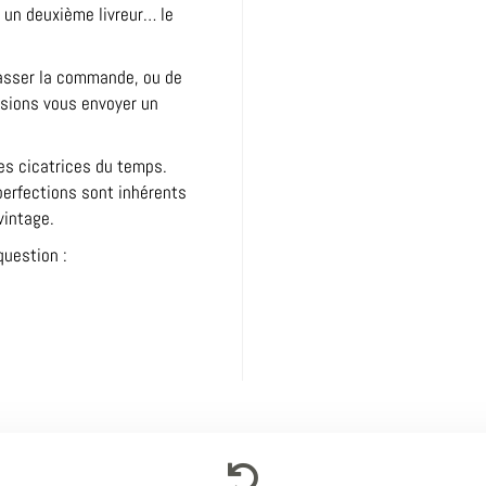
r un deuxième livreur… le
passer la commande, ou de
ssions vous envoyer un
tes cicatrices du temps.
perfections sont inhérents
vintage.
question :