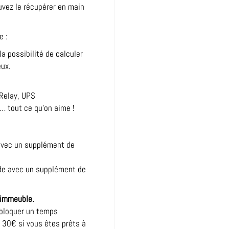
vez le récupérer en main
e :
la possibilité de calculer
eux.
 Relay, UPS
n… tout ce qu’on aime !
 avec un supplément de
nde avec un supplément de
l’immeuble.
t bloquer un temps
 30€ si vous êtes prêts à