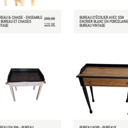
REAU & CHAISE - ENSEMBLE
BUREAU D'ÉCOLIER AVEC SON
200,0
€
 BUREAU ET CHAISES
ENCRIER BLANC EN PORCELAINE
120,0
€
NTAGE
BUREAU VINTAGE
REAU EN PIN - BUREAU
BUREAU NOIR - BUREAUX