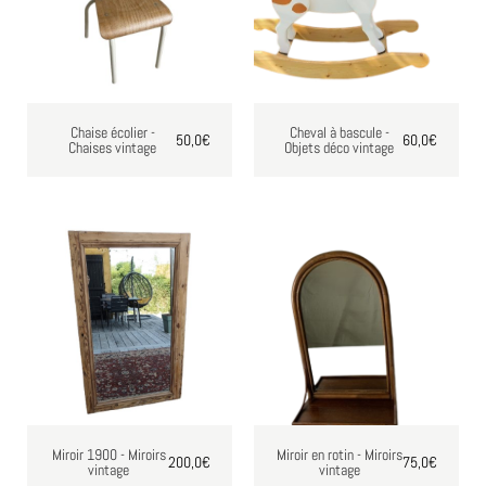
Chaise écolier -
Cheval à bascule -
50,0
€
60,0
€
Chaises vintage
Objets déco vintage
Miroir 1900 - Miroirs
Miroir en rotin - Miroirs
200,0
€
75,0
€
vintage
vintage