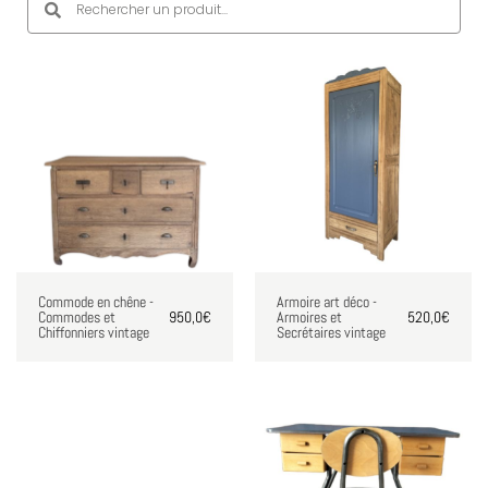
pour jeunes gens
Des jouets sélectionnés
minutieusement pour petits et
grands
Partez à la chasse aux
trésors
Commode en chêne -
Armoire art déco -
Commodes et
950,0
€
Armoires et
520,0
€
Chiffonniers vintage
Secrétaires vintage