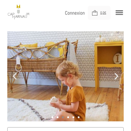
Connexion
0,0
€
NOUVEAUTÉS
MEUBLER
DÉCORER
JOUER
DERNIÈRE CHANCE !
À VOTRE SERVICE
À PROPOS
Vieilles choses