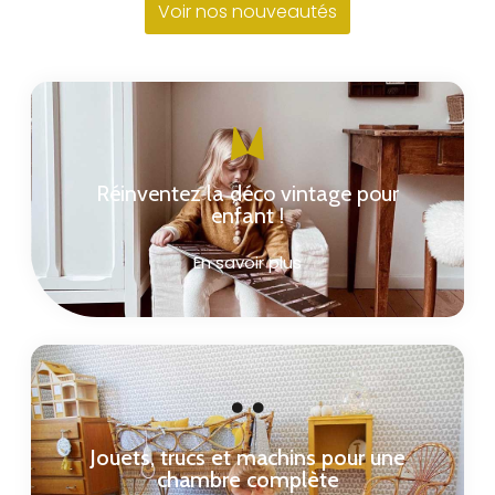
Voir nos nouveautés
Réinventez la déco vintage pour
enfant !​
En savoir plus
Jouets, trucs et machins pour une
chambre complète​