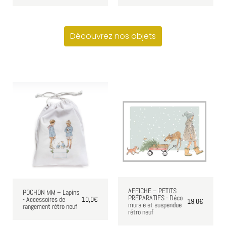
Découvrez nos objets
AFFICHE – PETITS
POCHON MM – Lapins
PRÉPARATIFS - Déco
- Accessoires de
10,0
€
19,0
€
murale et suspendue
rangement rétro neuf
rétro neuf